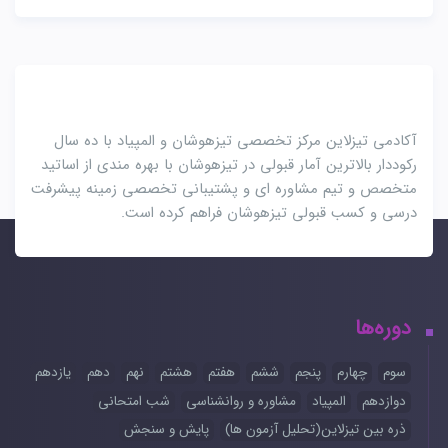
آکادمی تیزلاین مرکز تخصصی تیزهوشان و المپیاد با ده سال
رکوددار بالاترین آمار قبولی در تیزهوشان با بهره مندی از اساتید
متخصص و تیم مشاوره ای و پشتیبانی تخصصی زمینه پیشرفت
درسی و کسب قبولی تیزهوشان فراهم کرده است.
دوره‌ها
سوم
چهارم
پنجم
ششم
هفتم
هشتم
نهم
دهم
یازدهم
دوازدهم
المپیاد
مشاوره و روانشناسی
شب امتحانی
ذره بین تیزلاین(تحلیل آزمون ها)
پایش و سنجش