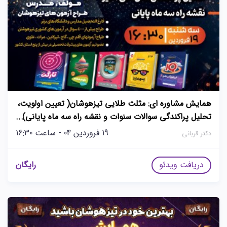
همایش مشاوره ای: مثلث طلایی تیزهوشان( تعیین اولویت،
تحلیل پراکندگی سوالات سنوات و نقشه راه سه ماه پایانی)
با دکترقربانی
19 فروردین 04 - ساعت 16:30
دکتر قربانی
دریافت ویدئو
رایگان