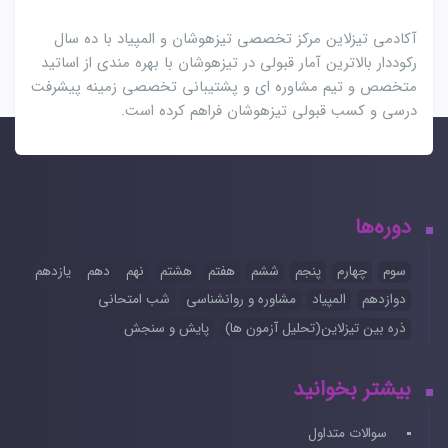
آکادمی تیزلاین مرکز تخصصی تیزهوشان و المپیاد با ده سال
رکوددار بالاترین آمار قبولی در تیزهوشان با بهره مندی از اساتید
متخصص و تیم مشاوره ای و پشتیبانی تخصصی زمینه پیشرفت
درسی و کسب قبولی تیزهوشان فراهم کرده است.
دوره‌ها
سوم
چهارم
پنجم
ششم
هفتم
هشتم
نهم
دهم
یازدهم
دوازدهم
المپیاد
مشاوره و روانشناسی
شب امتحانی
ذره بین تیزلاین(تحلیل آزمون ها)
پایش و سنجش
بیشتر بخوانید
سوالات متداول