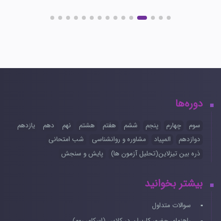
دوره‌ها
سوم
چهارم
پنجم
ششم
هفتم
هشتم
نهم
دهم
یازدهم
دوازدهم
المپیاد
مشاوره و روانشناسی
شب امتحانی
ذره بین تیزلاین(تحلیل آزمون ها)
پایش و سنجش
بیشتر بخوانید
سوالات متداول
راهنمای حضور کاربران در کلاس (اسکای روم)