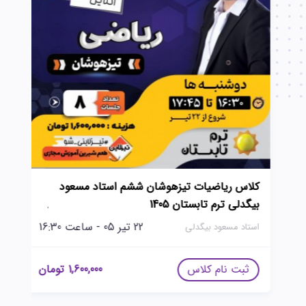
کلاس ریاضیات تیزهوشان ششم استاد مسعود
ک
بیگدلی ترم تابستان 1405
ت
22 تیر 05 - ساعت 16:30
استاد مسعود بیگدلی
ا
ثبت نام کلاس
1,600,000
تومان