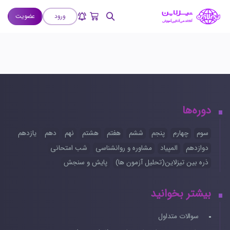
ورود
عضویت
دوره‌ها
سوم
چهارم
پنجم
ششم
هفتم
هشتم
نهم
دهم
یازدهم
دوازدهم
المپیاد
مشاوره و روانشناسی
شب امتحانی
ذره بین تیزلاین(تحلیل آزمون ها)
پایش و سنجش
بیشتر بخوانید
سوالات متداول