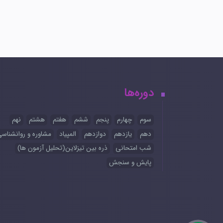
دوره‌ها
سوم
چهارم
پنجم
ششم
هفتم
هشتم
نهم
دهم
یازدهم
دوازدهم
المپیاد
مشاوره و روانشناس
شب امتحانی
ذره بین تیزلاین(تحلیل آزمون ها)
پایش و سنجش