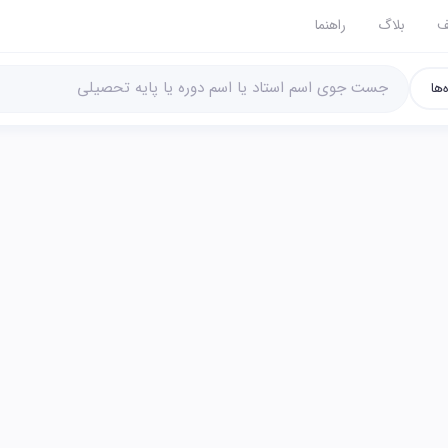
ف
بلاگ
راهنما
‌ها