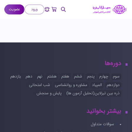
ورود
عضویت
دوره‌ها
سوم
چهارم
پنجم
ششم
هفتم
هشتم
نهم
دهم
یازدهم
دوازدهم
المپیاد
مشاوره و روانشناسی
شب امتحانی
ذره بین تیزلاین(تحلیل آزمون ها)
پایش و سنجش
بیشتر بخوانید
سوالات متداول