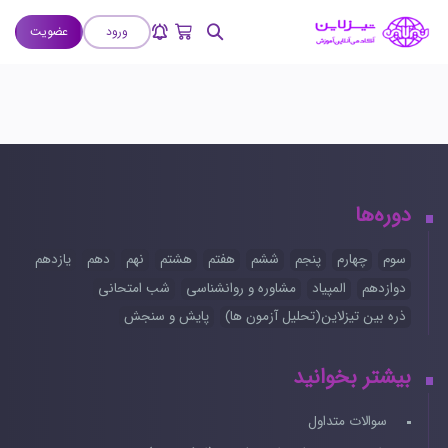
ورود
عضویت
دوره‌ها
سوم
چهارم
پنجم
ششم
هفتم
هشتم
نهم
دهم
یازدهم
دوازدهم
المپیاد
مشاوره و روانشناسی
شب امتحانی
ذره بین تیزلاین(تحلیل آزمون ها)
پایش و سنجش
بیشتر بخوانید
سوالات متداول