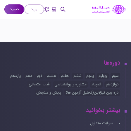
ورود
عضویت
دوره‌ها
سوم
چهارم
پنجم
ششم
هفتم
هشتم
نهم
دهم
یازدهم
دوازدهم
المپیاد
مشاوره و روانشناسی
شب امتحانی
ذره بین تیزلاین(تحلیل آزمون ها)
پایش و سنجش
بیشتر بخوانید
سوالات متداول