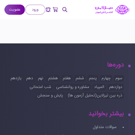
ورود
عضویت
دوره‌ها
سوم
چهارم
پنجم
ششم
هفتم
هشتم
نهم
دهم
یازدهم
دوازدهم
المپیاد
مشاوره و روانشناسی
شب امتحانی
ذره بین تیزلاین(تحلیل آزمون ها)
پایش و سنجش
بیشتر بخوانید
سوالات متداول