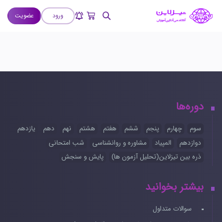
ورود
عضویت
دوره‌ها
سوم
چهارم
پنجم
ششم
هفتم
هشتم
نهم
دهم
یازدهم
دوازدهم
المپیاد
مشاوره و روانشناسی
شب امتحانی
ذره بین تیزلاین(تحلیل آزمون ها)
پایش و سنجش
بیشتر بخوانید
سوالات متداول