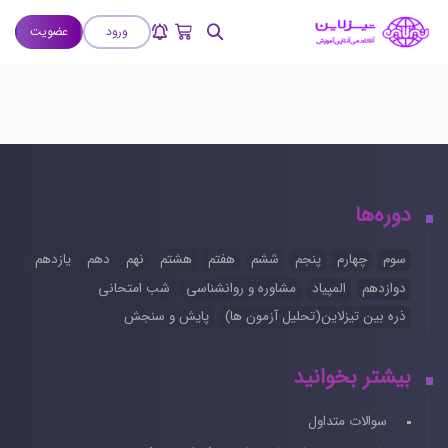
ورود
عضویت
دوره‌ها
سوم
چهارم
پنجم
ششم
هفتم
هشتم
نهم
دهم
یازدهم
دوازدهم
المپیاد
مشاوره و روانشناسی
شب امتحانی
ذره بین تیزلاین(تحلیل آزمون ها)
پایش و سنجش
بیشتر بخوانید
سوالات متداول