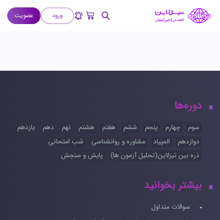
ورود
عضویت
دوره‌ها
سوم
چهارم
پنجم
ششم
هفتم
هشتم
نهم
دهم
یازدهم
دوازدهم
المپیاد
مشاوره و روانشناسی
شب امتحانی
ذره بین تیزلاین(تحلیل آزمون ها)
پایش و سنجش
بیشتر بخوانید
سوالات متداول