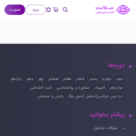
ورود
عضویت
دوره‌ها
سوم
چهارم
پنجم
ششم
هفتم
هشتم
نهم
دهم
یازدهم
دوازدهم
المپیاد
مشاوره و روانشناسی
شب امتحانی
ذره بین تیزلاین(تحلیل آزمون ها)
پایش و سنجش
بیشتر بخوانید
سوالات متداول