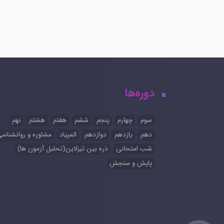
دوره‌ها
سوم
چهارم
پنجم
ششم
هفتم
هشتم
نهم
دهم
یازدهم
دوازدهم
المپیاد
مشاوره و روانشناس
شب امتحانی
ذره بین تیزلاین(تحلیل آزمون ها)
پایش و سنجش