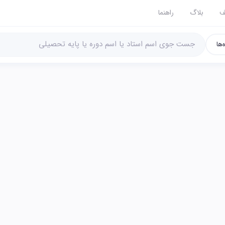
ف
بلاگ
راهنما
‌ها