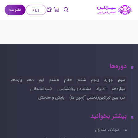
ورود
عضویت
دوره‌ها
سوم
چهارم
پنجم
ششم
هفتم
هشتم
نهم
دهم
یازدهم
دوازدهم
المپیاد
مشاوره و روانشناسی
شب امتحانی
ذره بین تیزلاین(تحلیل آزمون ها)
پایش و سنجش
بیشتر بخوانید
سوالات متداول