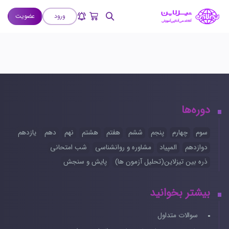
ورود
عضویت
دوره‌ها
سوم
چهارم
پنجم
ششم
هفتم
هشتم
نهم
دهم
یازدهم
دوازدهم
المپیاد
مشاوره و روانشناسی
شب امتحانی
ذره بین تیزلاین(تحلیل آزمون ها)
پایش و سنجش
بیشتر بخوانید
سوالات متداول