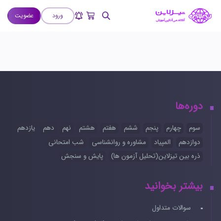
ورود
عضویت
دوره‌ها
سوم
چهارم
پنجم
ششم
هفتم
هشتم
نهم
دهم
یازدهم
دوازدهم
المپیاد
مشاوره و روانشناسی
شب امتحانی
ذره بین تیزلاین(تحلیل آزمون ها)
پایش و سنجش
بیشتر بخوانید
سوالات متداول