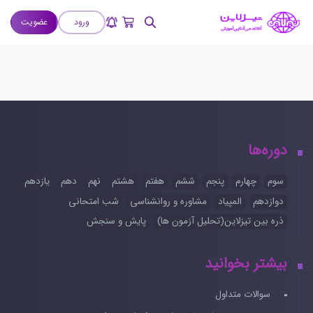
ورود
عضویت
دوره‌ها
سوم
چهارم
پنجم
ششم
هفتم
هشتم
نهم
دهم
یازدهم
دوازدهم
المپیاد
مشاوره و روانشناسی
شب امتحانی
ذره بین تیزلاین(تحلیل آزمون ها)
پایش و سنجش
بیشتر بخوانید
سوالات متداول