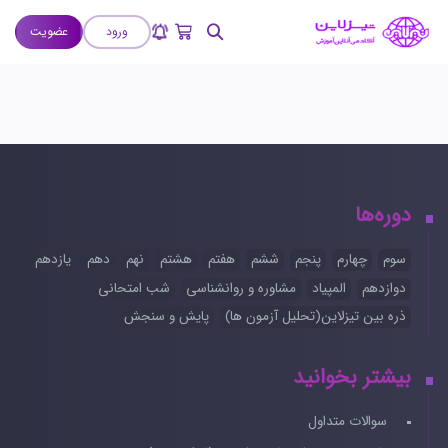
ورود
عضویت
دوره‌ها
سوم
چهارم
پنجم
ششم
هفتم
هشتم
نهم
دهم
یازدهم
دوازدهم
المپیاد
مشاوره و روانشناسی
شب امتحانی
ذره بین تیزلاین(تحلیل آزمون ها)
پایش و سنجش
بیشتر بخوانید
سوالات متداول