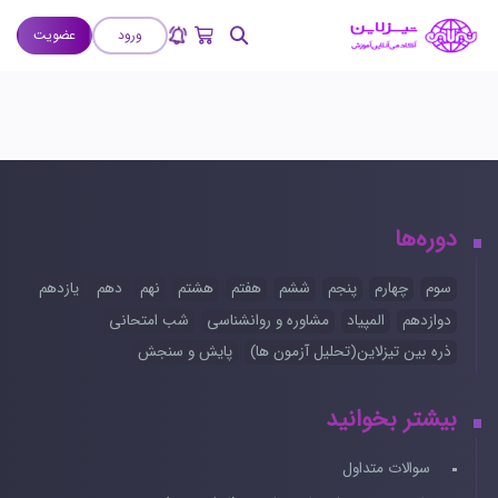
ورود
عضویت
دوره‌ها
سوم
چهارم
پنجم
ششم
هفتم
هشتم
نهم
دهم
یازدهم
دوازدهم
المپیاد
مشاوره و روانشناسی
شب امتحانی
ذره بین تیزلاین(تحلیل آزمون ها)
پایش و سنجش
بیشتر بخوانید
سوالات متداول