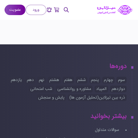
ورود
عضویت
دوره‌ها
سوم
چهارم
پنجم
ششم
هفتم
هشتم
نهم
دهم
یازدهم
دوازدهم
المپیاد
مشاوره و روانشناسی
شب امتحانی
ذره بین تیزلاین(تحلیل آزمون ها)
پایش و سنجش
بیشتر بخوانید
سوالات متداول