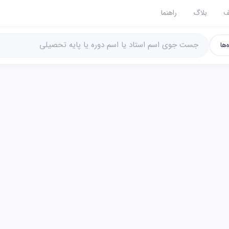
ف
بلاگ
راهنما
‌ها