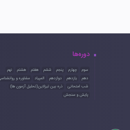
دوره‌ها
سوم
چهارم
پنجم
ششم
هفتم
هشتم
نهم
دهم
یازدهم
دوازدهم
المپیاد
مشاوره و روانشناس
شب امتحانی
ذره بین تیزلاین(تحلیل آزمون ها)
پایش و سنجش