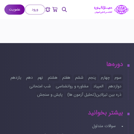
ورود
عضویت
دوره‌ها
سوم
چهارم
پنجم
ششم
هفتم
هشتم
نهم
دهم
یازدهم
دوازدهم
المپیاد
مشاوره و روانشناسی
شب امتحانی
ذره بین تیزلاین(تحلیل آزمون ها)
پایش و سنجش
بیشتر بخوانید
سوالات متداول