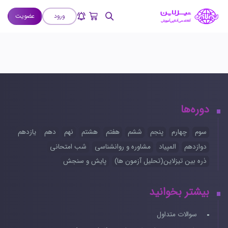
ورود
عضویت
دوره‌ها
سوم
چهارم
پنجم
ششم
هفتم
هشتم
نهم
دهم
یازدهم
دوازدهم
المپیاد
مشاوره و روانشناسی
شب امتحانی
ذره بین تیزلاین(تحلیل آزمون ها)
پایش و سنجش
بیشتر بخوانید
سوالات متداول