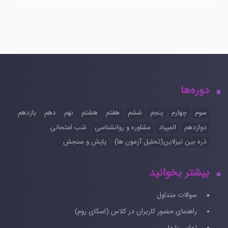
دوره‌ها
سوم
چهارم
پنجم
ششم
هفتم
هشتم
نهم
دهم
یازدهم
دوازدهم
المپیاد
مشاوره و روانشناسی
شب امتحانی
ذره بین تیزلاین(تحلیل آزمون ها)
پایش و سنجش
بیشتر بخوانید
سوالات متداول
راهنمای حضور کاربران در کلاس (اسکای روم)
تماس با ما