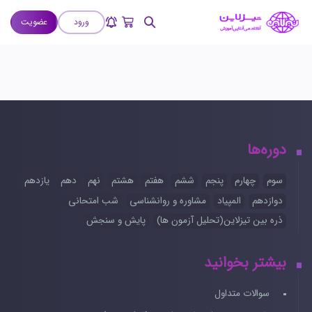
ورود
عضویت
دوره‌ها
سوم
چهارم
پنجم
ششم
هفتم
هشتم
نهم
دهم
یازدهم
دوازدهم
المپیاد
مشاوره و روانشناسی
شب امتحانی
ذره بین تیزلاین(تحلیل آزمون ها)
پایش و سنجش
بیشتر بخوانید
سوالات متداول