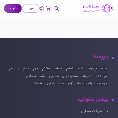
ورود
عضویت
دوره‌ها
سوم
چهارم
پنجم
ششم
هفتم
هشتم
نهم
دهم
یازدهم
دوازدهم
المپیاد
مشاوره و روانشناسی
شب امتحانی
ذره بین تیزلاین(تحلیل آزمون ها)
پایش و سنجش
بیشتر بخوانید
سوالات متداول