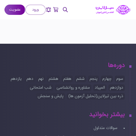
ورود
عضویت
دوره‌ها
سوم
چهارم
پنجم
ششم
هفتم
هشتم
نهم
دهم
یازدهم
دوازدهم
المپیاد
مشاوره و روانشناسی
شب امتحانی
ذره بین تیزلاین(تحلیل آزمون ها)
پایش و سنجش
بیشتر بخوانید
سوالات متداول