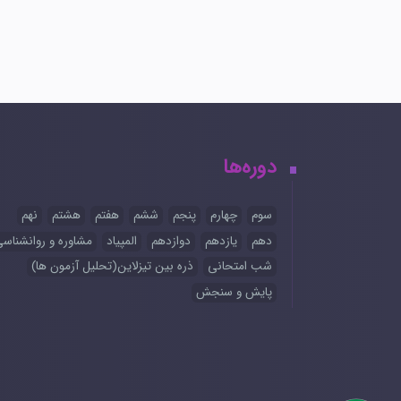
دوره‌ها
سوم
چهارم
پنجم
ششم
هفتم
هشتم
نهم
دهم
یازدهم
دوازدهم
المپیاد
مشاوره و روانشناس
شب امتحانی
ذره بین تیزلاین(تحلیل آزمون ها)
پایش و سنجش