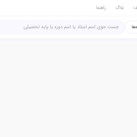
ف
بلاگ
راهنما
‌ها